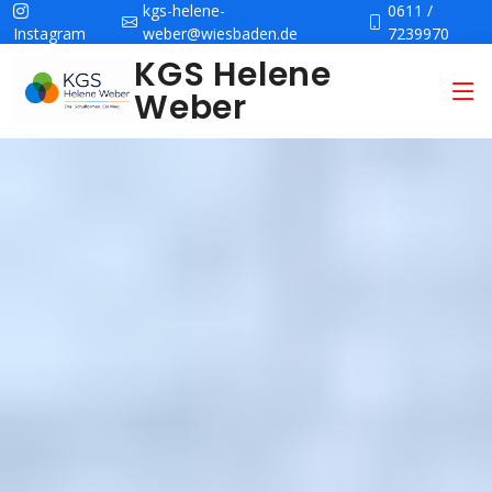
kgs-helene-
0611 /
Instagram
weber@wiesbaden.de
7239970
KGS Helene
Weber